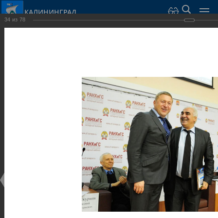
КАЛИНИНГРАД
34
из
78
Город Калининград
›
Администрация
›
Взаимодействие с общественностью
›
Галерея
›
Общегородской форум «Общественные и некоммерческие
организации в Калининграде: укрепление единства
российской нации в развитии институтов гражданского
общества в 2015 году» (учебный корпус Западного филиала
РАНХиГС, ул. Артиллерийская, г. Калининград, фот
Галерея
Общегородской форум «Общественные и
некоммерческие организации в Калининграде:
укрепление единства российской нации в развитии
институтов гражданского общества в 2015 году»
(учебный корпус Западного филиала РАНХиГС, ул.
Артиллерийская, г. Калининград, фот
17.12.2015