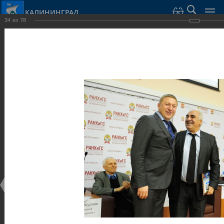
КАЛИНИНГРАД
34
из
78
Город Калининград
›
Администрация
›
Взаимодействие с общественностью
›
Галерея
›
Общегородской форум «Общественные и некоммерческие
организации в Калининграде: укрепление единства
российской нации в развитии институтов гражданского
общества в 2015 году» (учебный корпус Западного филиала
РАНХиГС, ул. Артиллерийская, г. Калининград, фот
Галерея
Общегородской форум «Общественные и
некоммерческие организации в Калининграде:
укрепление единства российской нации в развитии
институтов гражданского общества в 2015 году»
(учебный корпус Западного филиала РАНХиГС, ул.
Артиллерийская, г. Калининград, фот
17.12.2015