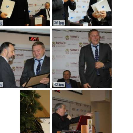
pg
36.jpg
pg
42.jpg