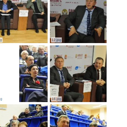
pg
12.jpg
pg
18.jpg