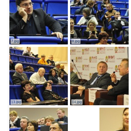
7.jpg
8.jpg
13.jpg
14.jpg