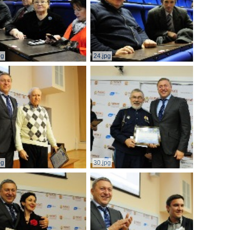
pg
24.jpg
pg
30.jpg