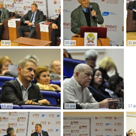
9.jpg
10.jpg
11.j
15.jpg
16.jpg
17.j