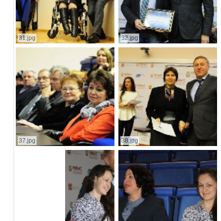
31.jpg
32.jpg
37.jpg
38.jpg