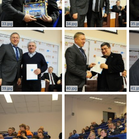
33.jpg
34.jpg
35.j
39.jpg
40.jpg
41.j