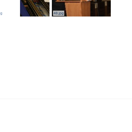
pg
48.jpg