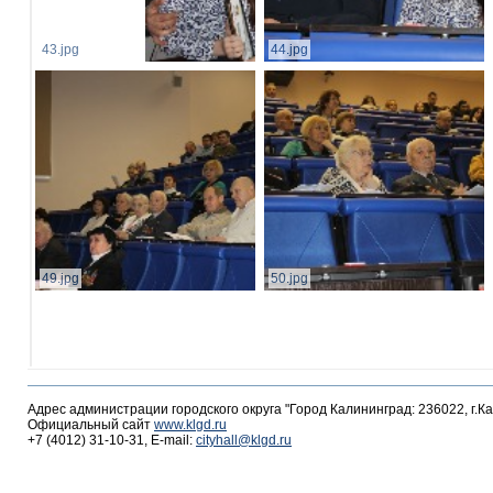
43.jpg
44.jpg
49.jpg
50.jpg
Адрес администрации городского округа "Город Калининград: 236022, г.К
Официальный сайт
www.klgd.ru
+7 (4012) 31-10-31, E-mail:
cityhall@klgd.ru