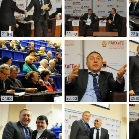
21.jpg
22.jpg
23.j
27.jpg
28.jpg
29.j