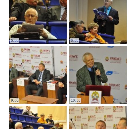
5.jpg
6.jpg
9.jpg
10.jpg