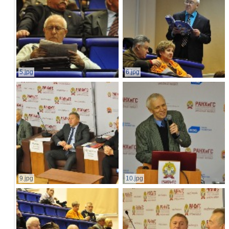
5.jpg
6.jpg
9.jpg
10.jpg