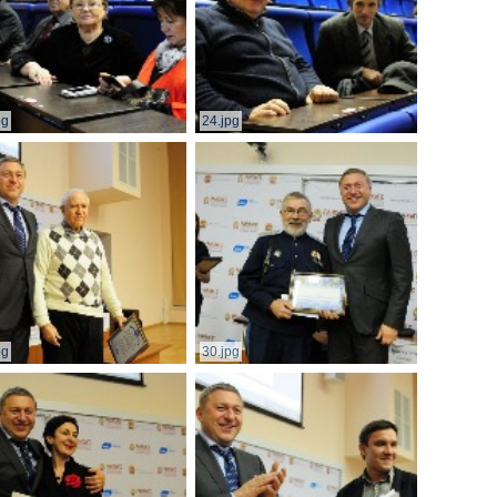
pg
24.jpg
pg
30.jpg