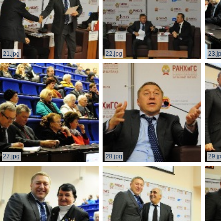
21.jpg
22.jpg
23.j
27.jpg
28.jpg
29.j