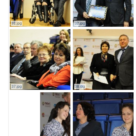
31.jpg
32.jpg
37.jpg
38.jpg