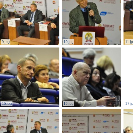
9.jpg
10.jpg
11.j
15.jpg
16.jpg
17.j