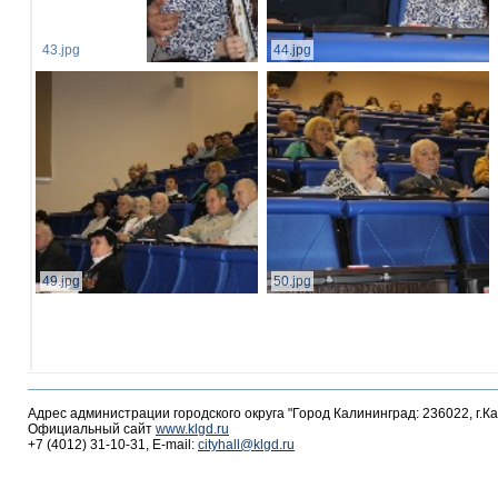
43.jpg
44.jpg
49.jpg
50.jpg
Адрес администрации городского округа "Город Калининград: 236022, г.К
Официальный сайт
www.klgd.ru
+7 (4012) 31-10-31, E-mail:
cityhall@klgd.ru