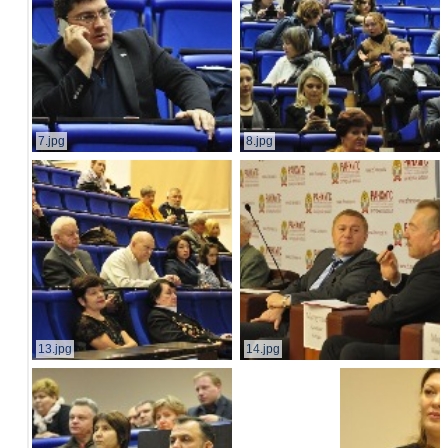
7.jpg
8.jpg
13.jpg
14.jpg