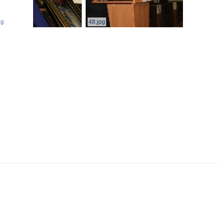
pg
48.jpg