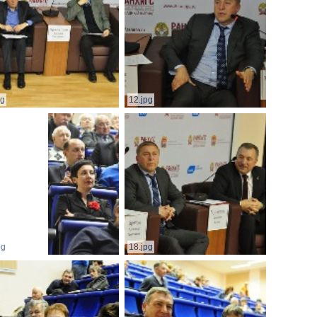
pg
12.jpg
pg
18.jpg