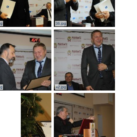
pg
36.jpg
pg
42.jpg