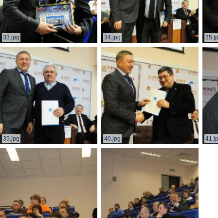
33.jpg
34.jpg
35.j
39.jpg
40.jpg
41.j