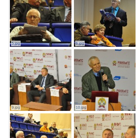
5.jpg
6.jpg
9.jpg
10.jpg