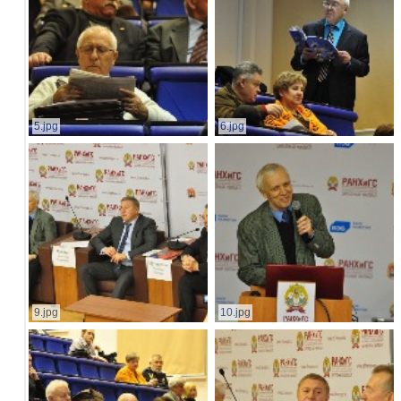
5.jpg
6.jpg
9.jpg
10.jpg