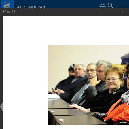
КАЛИНИНГРАД
37
из
78
Город Калининград
›
Администрация
›
Взаимодействие с общественностью
›
Галерея
›
Общегородской форум «Общественные и некоммерческие
организации в Калининграде: укрепление единства
российской нации в развитии институтов гражданского
общества в 2015 году» (учебный корпус Западного филиала
РАНХиГС, ул. Артиллерийская, г. Калининград, фот
Галерея
Общегородской форум «Общественные и
некоммерческие организации в Калининграде:
укрепление единства российской нации в развитии
институтов гражданского общества в 2015 году»
(учебный корпус Западного филиала РАНХиГС, ул.
Артиллерийская, г. Калининград, фот
17.12.2015