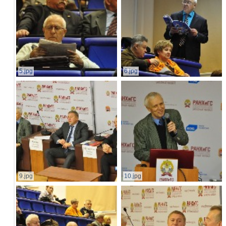
5.jpg
6.jpg
9.jpg
10.jpg