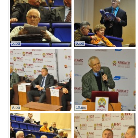
5.jpg
6.jpg
9.jpg
10.jpg