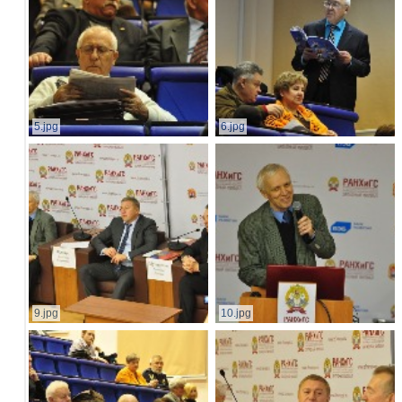
5.jpg
6.jpg
9.jpg
10.jpg