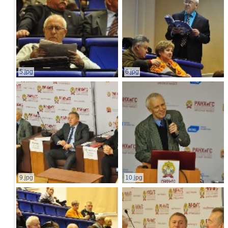
5.jpg
6.jpg
9.jpg
10.jpg