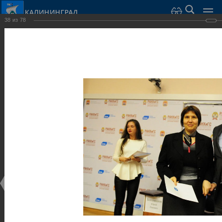
КАЛИНИНГРАД
38
из
78
Город Калининград
›
Администрация
›
Взаимодействие с общественностью
›
Галерея
›
Общегородской форум «Общественные и некоммерческие
организации в Калининграде: укрепление единства
российской нации в развитии институтов гражданского
общества в 2015 году» (учебный корпус Западного филиала
РАНХиГС, ул. Артиллерийская, г. Калининград, фот
Галерея
Общегородской форум «Общественные и
некоммерческие организации в Калининграде:
укрепление единства российской нации в развитии
институтов гражданского общества в 2015 году»
(учебный корпус Западного филиала РАНХиГС, ул.
Артиллерийская, г. Калининград, фот
17.12.2015