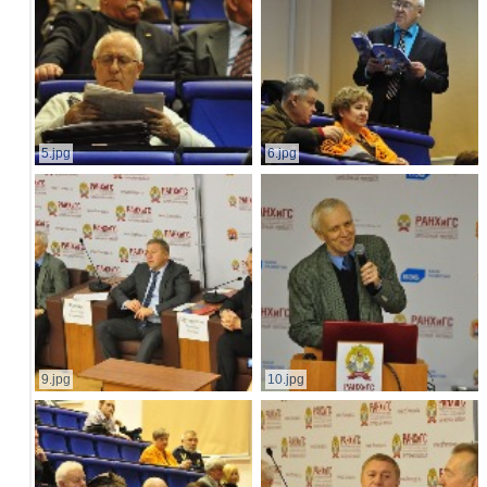
5.jpg
6.jpg
9.jpg
10.jpg