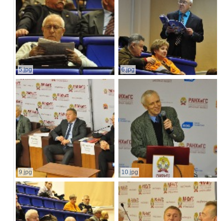
5.jpg
6.jpg
9.jpg
10.jpg