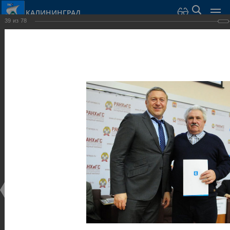
КАЛИНИНГРАД
39
из
78
Город Калининград
›
Администрация
›
Взаимодействие с общественностью
›
Галерея
›
Общегородской форум «Общественные и некоммерческие
организации в Калининграде: укрепление единства
российской нации в развитии институтов гражданского
общества в 2015 году» (учебный корпус Западного филиала
РАНХиГС, ул. Артиллерийская, г. Калининград, фот
Галерея
Общегородской форум «Общественные и
некоммерческие организации в Калининграде:
укрепление единства российской нации в развитии
институтов гражданского общества в 2015 году»
(учебный корпус Западного филиала РАНХиГС, ул.
Артиллерийская, г. Калининград, фот
17.12.2015