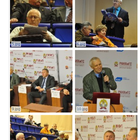
5.jpg
6.jpg
9.jpg
10.jpg