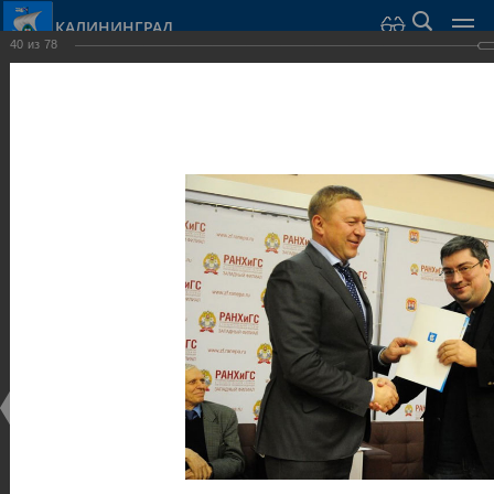
КАЛИНИНГРАД
40
из
78
Город Калининград
›
Администрация
›
Взаимодействие с общественностью
›
Галерея
›
Общегородской форум «Общественные и некоммерческие
организации в Калининграде: укрепление единства
российской нации в развитии институтов гражданского
общества в 2015 году» (учебный корпус Западного филиала
РАНХиГС, ул. Артиллерийская, г. Калининград, фот
Галерея
Общегородской форум «Общественные и
некоммерческие организации в Калининграде:
укрепление единства российской нации в развитии
институтов гражданского общества в 2015 году»
(учебный корпус Западного филиала РАНХиГС, ул.
Артиллерийская, г. Калининград, фот
17.12.2015