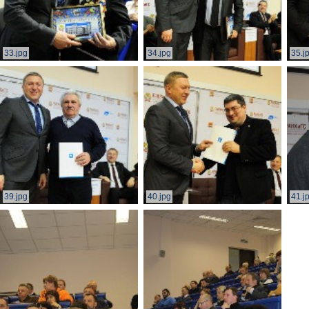
33.jpg
34.jpg
35.j
39.jpg
40.jpg
41.j