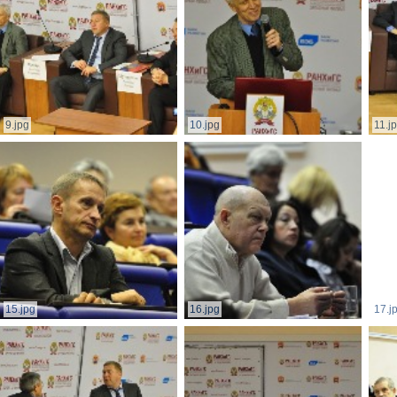
9.jpg
10.jpg
11.j
15.jpg
16.jpg
17.j