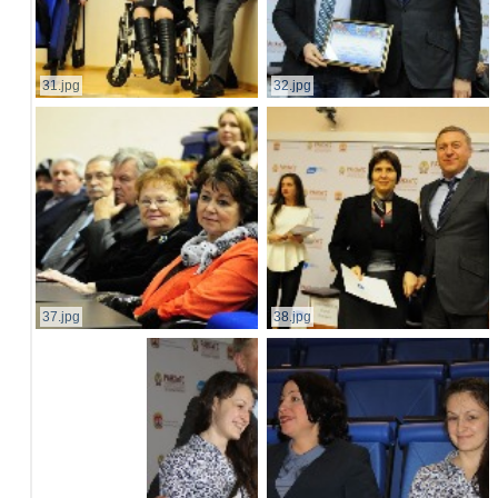
31.jpg
32.jpg
37.jpg
38.jpg