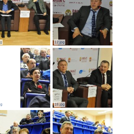
pg
12.jpg
pg
18.jpg