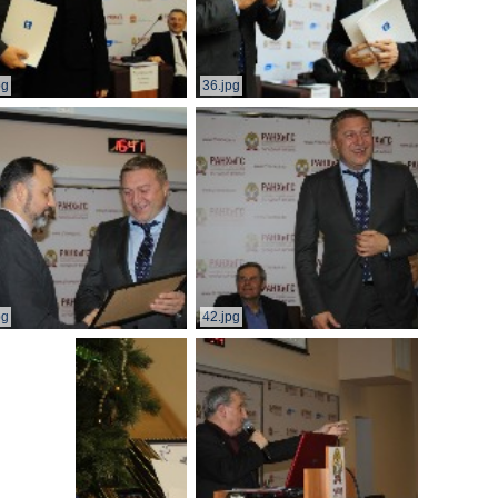
pg
36.jpg
pg
42.jpg