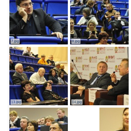
7.jpg
8.jpg
13.jpg
14.jpg