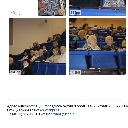
43.jpg
44.jpg
49.jpg
50.jpg
Адрес администрации городского округа "Город Калининград: 236022, г.К
Официальный сайт
www.klgd.ru
+7 (4012) 31-10-31, E-mail:
cityhall@klgd.ru