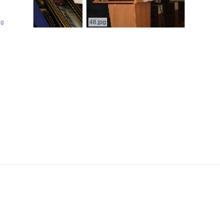
pg
48.jpg