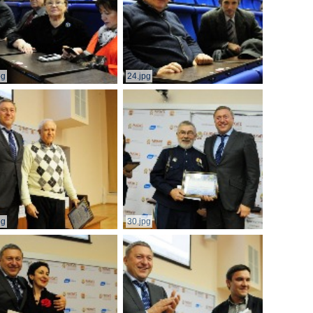
pg
24.jpg
pg
30.jpg