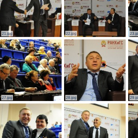
21.jpg
22.jpg
23.j
27.jpg
28.jpg
29.j