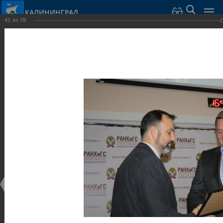
КАЛИНИНГРАД
41
из
78
Город Калининград
›
Администрация
›
Взаимодействие с общественностью
›
Галерея
›
Общегородской форум «Общественные и некоммерческие
организации в Калининграде: укрепление единства
российской нации в развитии институтов гражданского
общества в 2015 году» (учебный корпус Западного филиала
РАНХиГС, ул. Артиллерийская, г. Калининград, фот
Галерея
Общегородской форум «Общественные и
некоммерческие организации в Калининграде:
укрепление единства российской нации в развитии
институтов гражданского общества в 2015 году»
(учебный корпус Западного филиала РАНХиГС, ул.
Артиллерийская, г. Калининград, фот
17.12.2015