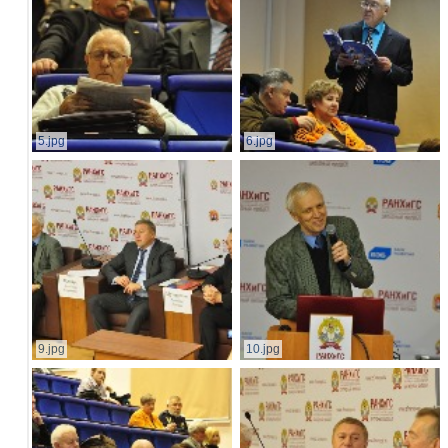
5.jpg
6.jpg
9.jpg
10.jpg