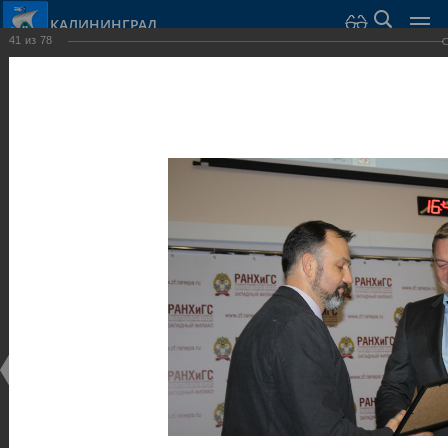
КАЛИНИНГРАД
41
из
78
Город Калининград
›
Администрация
›
Взаимодействие с общественностью
›
Галерея
›
Общегородской форум «Общественные и некоммерческие
организации в Калининграде: укрепление единства
российской нации в развитии институтов гражданского
общества в 2015 году» (учебный корпус Западного филиала
РАНХиГС, ул. Артиллерийская, г. Калининград, фот
Галерея
Общегородской форум «Общественные и
некоммерческие организации в Калининграде:
укрепление единства российской нации в развитии
институтов гражданского общества в 2015 году»
(учебный корпус Западного филиала РАНХиГС, ул.
Артиллерийская, г. Калининград, фот
17.12.2015