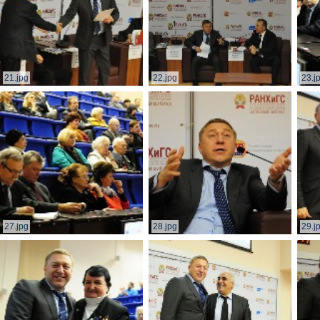
21.jpg
22.jpg
23.j
27.jpg
28.jpg
29.j