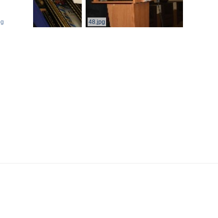
pg
48.jpg