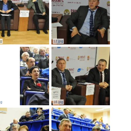
pg
12.jpg
pg
18.jpg