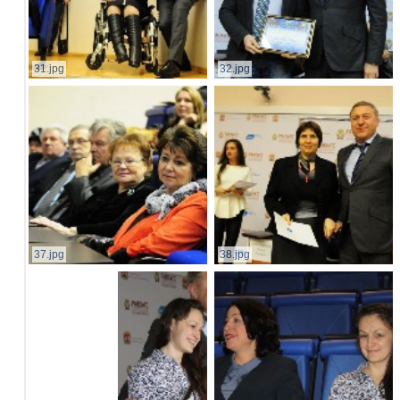
31.jpg
32.jpg
37.jpg
38.jpg