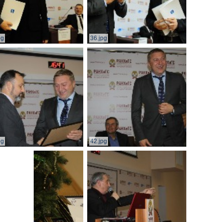
pg
36.jpg
pg
42.jpg