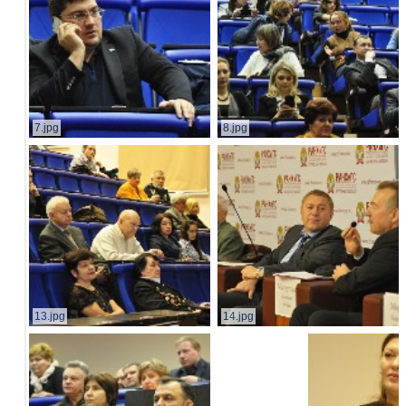
7.jpg
8.jpg
13.jpg
14.jpg