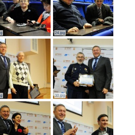
pg
24.jpg
pg
30.jpg