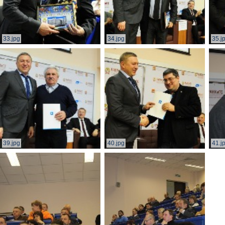
33.jpg
34.jpg
35.j
39.jpg
40.jpg
41.j