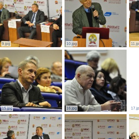
9.jpg
10.jpg
11.j
15.jpg
16.jpg
17.j