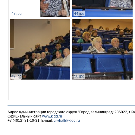
43.jpg
44.jpg
49.jpg
50.jpg
Адрес администрации городского округа "Город Калининград: 236022, г.К
Официальный сайт
www.klgd.ru
+7 (4012) 31-10-31, E-mail:
cityhall@klgd.ru