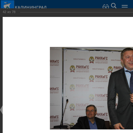
КАЛИНИНГРАД
42
из
78
Город Калининград
›
Администрация
›
Взаимодействие с общественностью
›
Галерея
›
Общегородской форум «Общественные и некоммерческие
организации в Калининграде: укрепление единства
российской нации в развитии институтов гражданского
общества в 2015 году» (учебный корпус Западного филиала
РАНХиГС, ул. Артиллерийская, г. Калининград, фот
Галерея
Общегородской форум «Общественные и
некоммерческие организации в Калининграде:
укрепление единства российской нации в развитии
институтов гражданского общества в 2015 году»
(учебный корпус Западного филиала РАНХиГС, ул.
Артиллерийская, г. Калининград, фот
17.12.2015