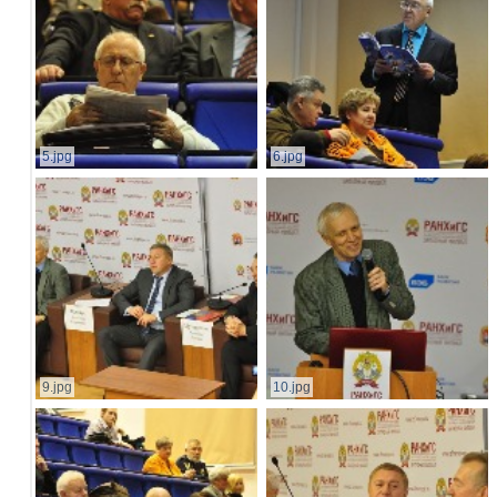
5.jpg
6.jpg
9.jpg
10.jpg