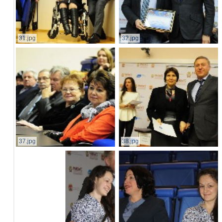
31.jpg
32.jpg
37.jpg
38.jpg