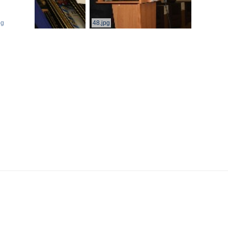
pg
48.jpg