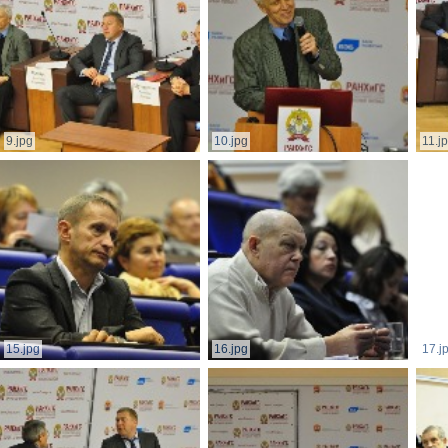
9.jpg
10.jpg
11.j
15.jpg
16.jpg
17.j