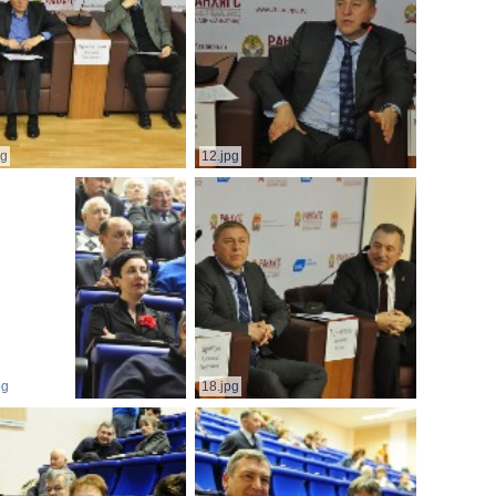
pg
12.jpg
pg
18.jpg