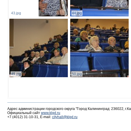
43.jpg
44.jpg
49.jpg
50.jpg
Адрес администрации городского округа "Город Калининград: 236022, г.К
Официальный сайт
www.klgd.ru
+7 (4012) 31-10-31, E-mail:
cityhall@klgd.ru