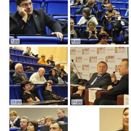
7.jpg
8.jpg
13.jpg
14.jpg