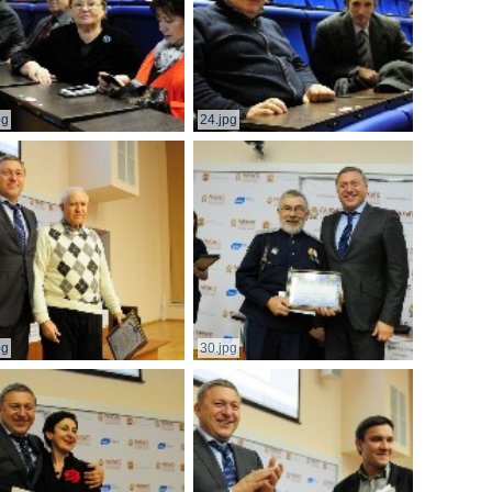
pg
24.jpg
pg
30.jpg