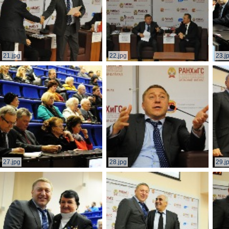
21.jpg
22.jpg
23.j
27.jpg
28.jpg
29.j