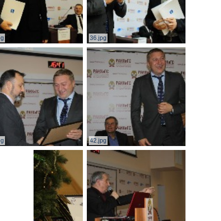
pg
36.jpg
pg
42.jpg