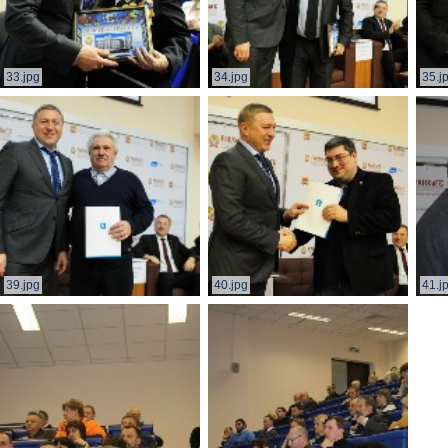
33.jpg
34.jpg
35.j
39.jpg
40.jpg
41.j