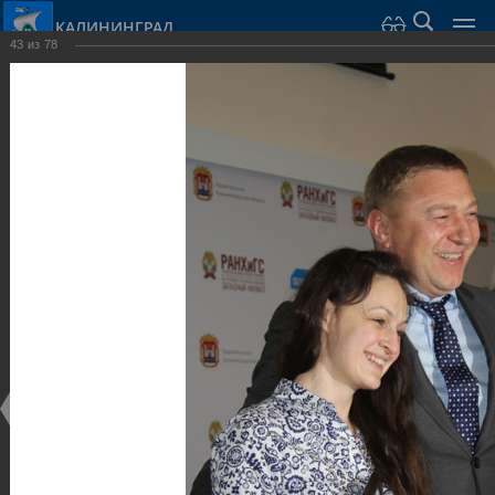
КАЛИНИНГРАД
43
из
78
Город Калининград
›
Администрация
›
Взаимодействие с общественностью
›
Галерея
›
Общегородской форум «Общественные и некоммерческие
организации в Калининграде: укрепление единства
российской нации в развитии институтов гражданского
общества в 2015 году» (учебный корпус Западного филиала
РАНХиГС, ул. Артиллерийская, г. Калининград, фот
Галерея
Общегородской форум «Общественные и
некоммерческие организации в Калининграде:
укрепление единства российской нации в развитии
институтов гражданского общества в 2015 году»
(учебный корпус Западного филиала РАНХиГС, ул.
Артиллерийская, г. Калининград, фот
17.12.2015