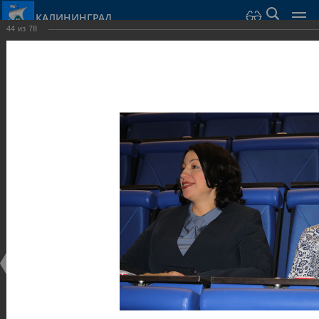
КАЛИНИНГРАД
44
из
78
Город Калининград
›
Администрация
›
Взаимодействие с общественностью
›
Галерея
›
Общегородской форум «Общественные и некоммерческие
организации в Калининграде: укрепление единства
российской нации в развитии институтов гражданского
общества в 2015 году» (учебный корпус Западного филиала
РАНХиГС, ул. Артиллерийская, г. Калининград, фот
Галерея
Общегородской форум «Общественные и
некоммерческие организации в Калининграде:
укрепление единства российской нации в развитии
институтов гражданского общества в 2015 году»
(учебный корпус Западного филиала РАНХиГС, ул.
Артиллерийская, г. Калининград, фот
17.12.2015