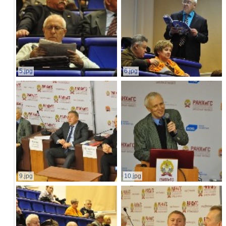
5.jpg
6.jpg
9.jpg
10.jpg