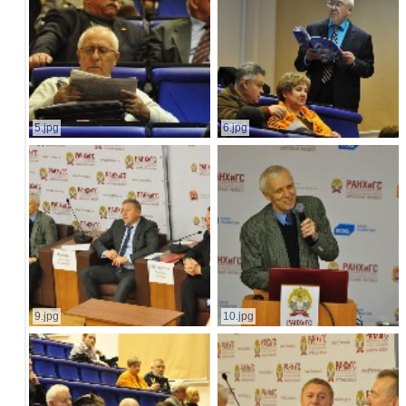
5.jpg
6.jpg
9.jpg
10.jpg