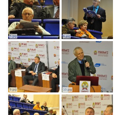
5.jpg
6.jpg
9.jpg
10.jpg