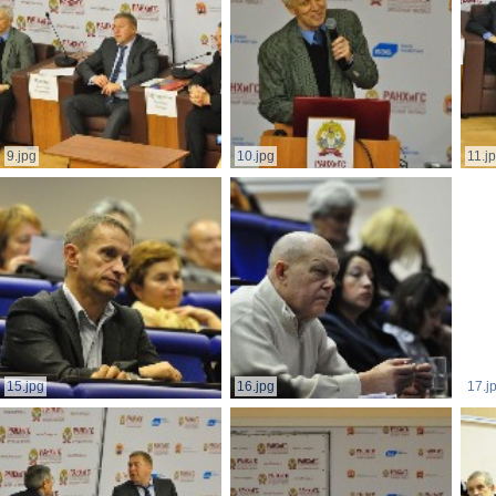
9.jpg
10.jpg
11.j
15.jpg
16.jpg
17.j