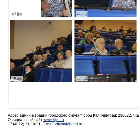
43.jpg
44.jpg
49.jpg
50.jpg
Адрес администрации городского округа "Город Калининград: 236022, г.К
Официальный сайт
www.klgd.ru
+7 (4012) 31-10-31, E-mail:
cityhall@klgd.ru