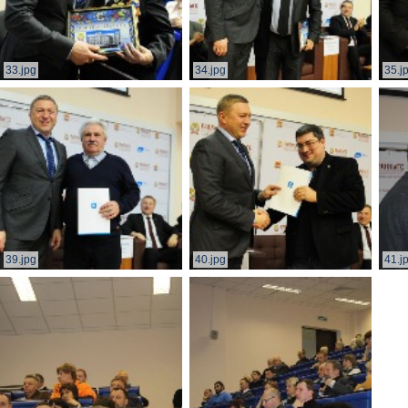
33.jpg
34.jpg
35.j
39.jpg
40.jpg
41.j