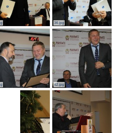
pg
36.jpg
pg
42.jpg