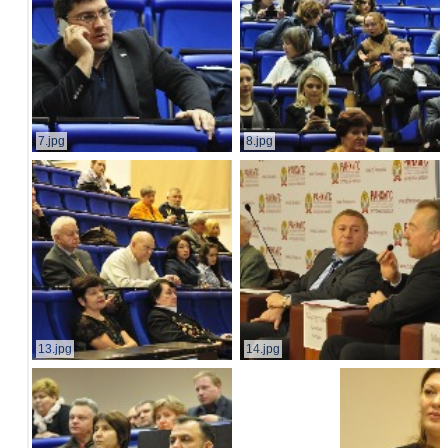
7.jpg
8.jpg
13.jpg
14.jpg