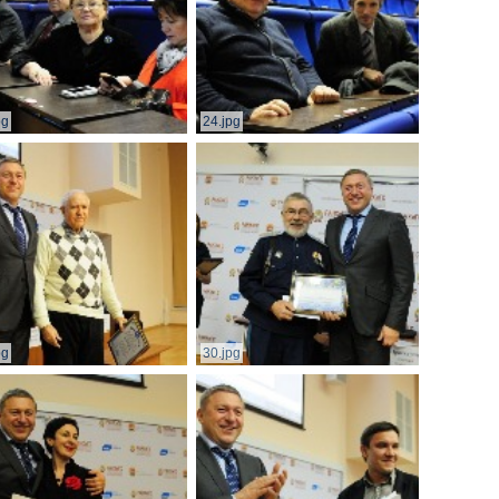
pg
24.jpg
pg
30.jpg