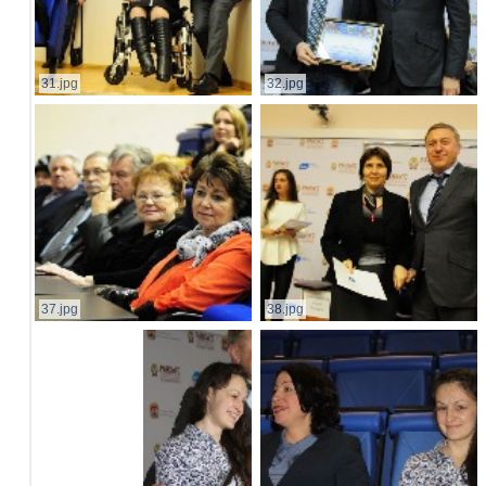
31.jpg
32.jpg
37.jpg
38.jpg