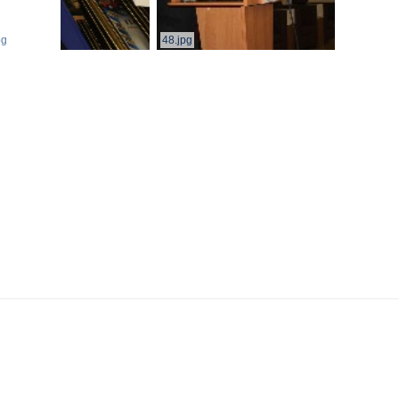
pg
48.jpg