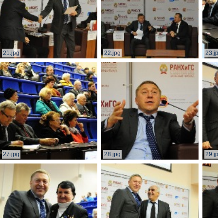
21.jpg
22.jpg
23.j
27.jpg
28.jpg
29.j