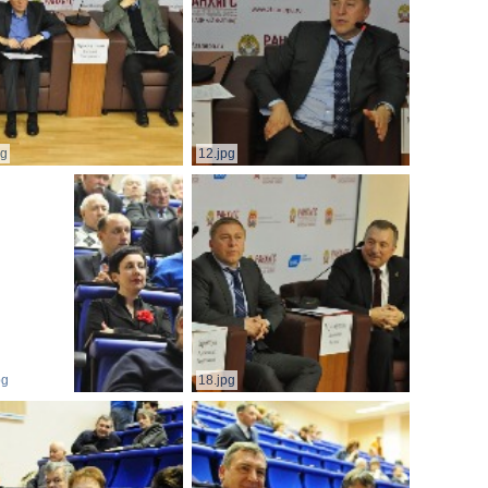
pg
12.jpg
pg
18.jpg