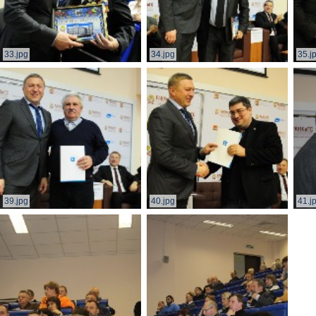
33.jpg
34.jpg
35.j
39.jpg
40.jpg
41.j