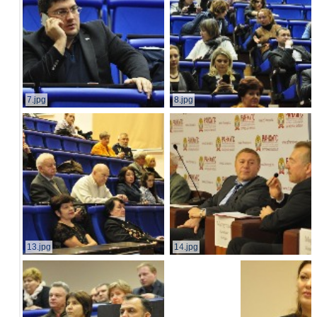
7.jpg
8.jpg
13.jpg
14.jpg