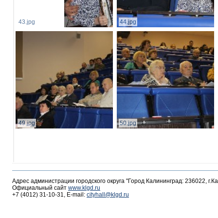
43.jpg
44.jpg
49.jpg
50.jpg
Адрес администрации городского округа "Город Калининград: 236022, г.К
Официальный сайт
www.klgd.ru
+7 (4012) 31-10-31, E-mail:
cityhall@klgd.ru