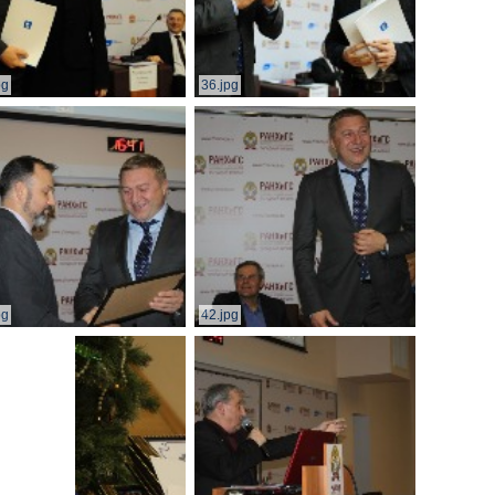
pg
36.jpg
pg
42.jpg