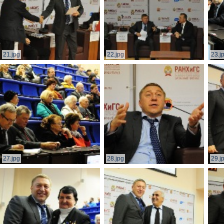
21.jpg
22.jpg
23.j
27.jpg
28.jpg
29.j