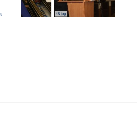
pg
48.jpg