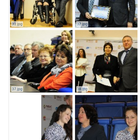
31.jpg
32.jpg
37.jpg
38.jpg