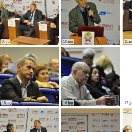
9.jpg
10.jpg
11.j
15.jpg
16.jpg
17.j