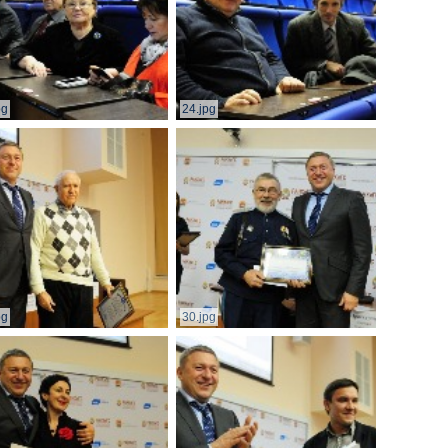
pg
24.jpg
pg
30.jpg