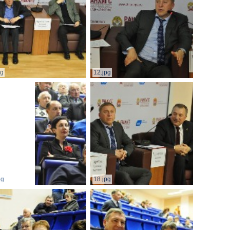
pg
12.jpg
pg
18.jpg