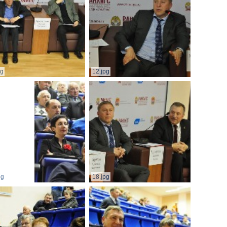
pg
12.jpg
pg
18.jpg