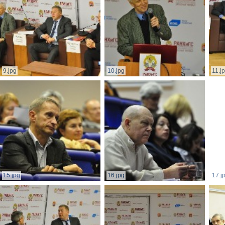
9.jpg
10.jpg
11.j
15.jpg
16.jpg
17.j