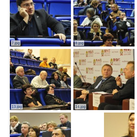
7.jpg
8.jpg
13.jpg
14.jpg