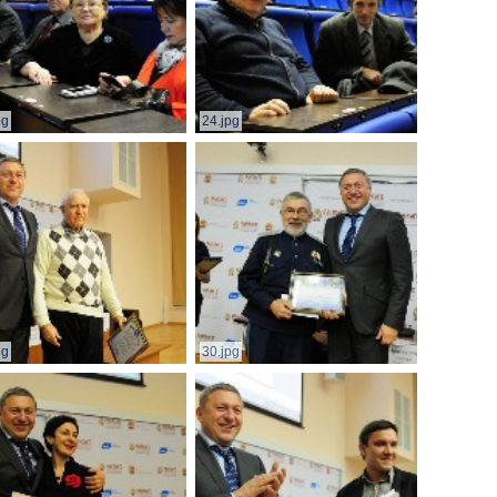
pg
24.jpg
pg
30.jpg