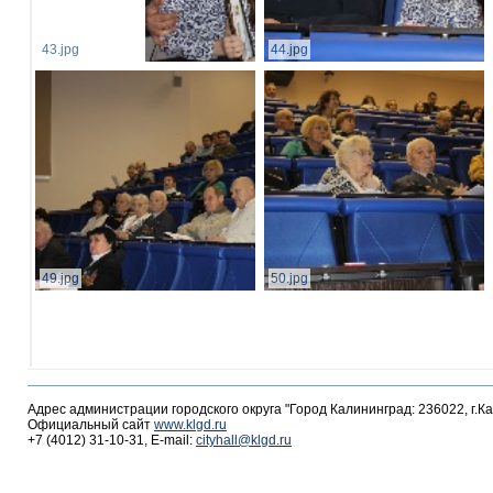
43.jpg
44.jpg
49.jpg
50.jpg
Адрес администрации городского округа "Город Калининград: 236022, г.К
Официальный сайт
www.klgd.ru
+7 (4012) 31-10-31, E-mail:
cityhall@klgd.ru