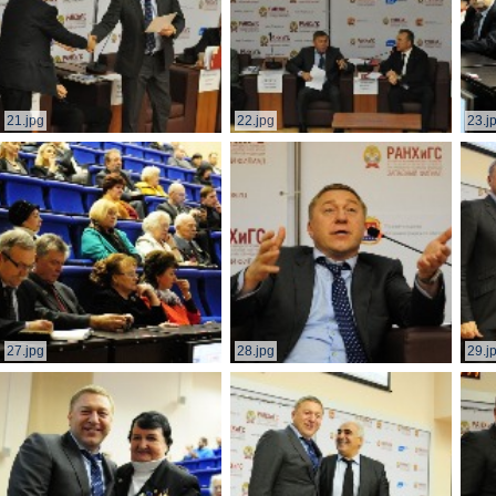
21.jpg
22.jpg
23.j
27.jpg
28.jpg
29.j