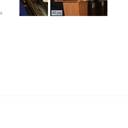
pg
48.jpg