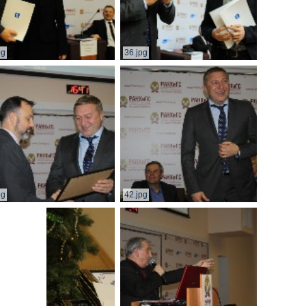
pg
36.jpg
pg
42.jpg