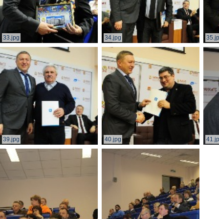
33.jpg
34.jpg
35.j
39.jpg
40.jpg
41.j