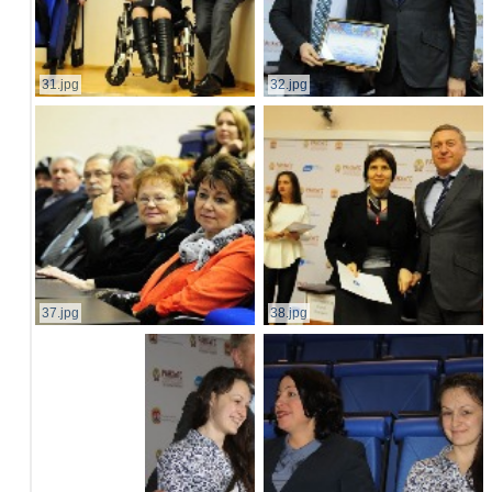
31.jpg
32.jpg
37.jpg
38.jpg