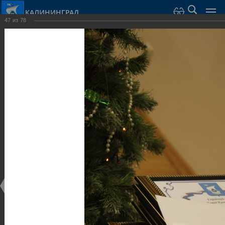
КАЛИНИНГРАД
47
из
78
Город Калининград
›
Администрация
›
Взаимодействие с общественностью
›
Галерея
›
Общегородской форум «Общественные и некоммерческие
организации в Калининграде: укрепление единства
российской нации в развитии институтов гражданского
общества в 2015 году» (учебный корпус Западного филиала
РАНХиГС, ул. Артиллерийская, г. Калининград, фот
Галерея
Общегородской форум «Общественные и
некоммерческие организации в Калининграде:
укрепление единства российской нации в развитии
институтов гражданского общества в 2015 году»
(учебный корпус Западного филиала РАНХиГС, ул.
Артиллерийская, г. Калининград, фот
17.12.2015