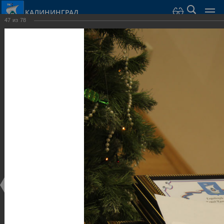
КАЛИНИНГРАД
47
из
78
Город Калининград
›
Администрация
›
Взаимодействие с общественностью
›
Галерея
›
Общегородской форум «Общественные и некоммерческие
организации в Калининграде: укрепление единства
российской нации в развитии институтов гражданского
общества в 2015 году» (учебный корпус Западного филиала
РАНХиГС, ул. Артиллерийская, г. Калининград, фот
Галерея
Общегородской форум «Общественные и
некоммерческие организации в Калининграде:
укрепление единства российской нации в развитии
институтов гражданского общества в 2015 году»
(учебный корпус Западного филиала РАНХиГС, ул.
Артиллерийская, г. Калининград, фот
17.12.2015