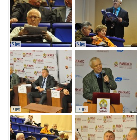
5.jpg
6.jpg
9.jpg
10.jpg