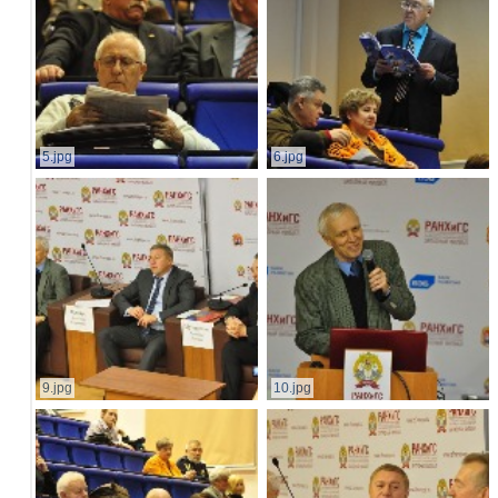
5.jpg
6.jpg
9.jpg
10.jpg