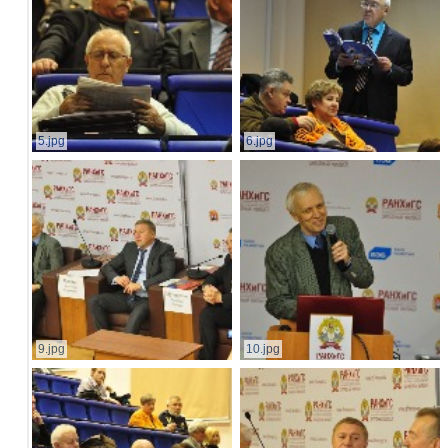
5.jpg
6.jpg
9.jpg
10.jpg