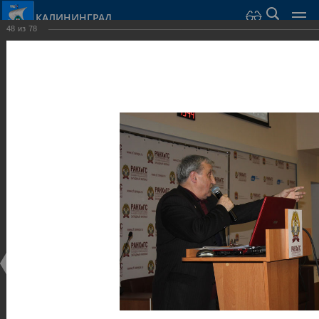
КАЛИНИНГРАД
48
из
78
Город Калининград
›
Администрация
›
Взаимодействие с общественностью
›
Галерея
›
Общегородской форум «Общественные и некоммерческие
организации в Калининграде: укрепление единства
российской нации в развитии институтов гражданского
общества в 2015 году» (учебный корпус Западного филиала
РАНХиГС, ул. Артиллерийская, г. Калининград, фот
Галерея
Общегородской форум «Общественные и
некоммерческие организации в Калининграде:
укрепление единства российской нации в развитии
институтов гражданского общества в 2015 году»
(учебный корпус Западного филиала РАНХиГС, ул.
Артиллерийская, г. Калининград, фот
17.12.2015