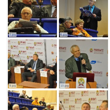
5.jpg
6.jpg
9.jpg
10.jpg