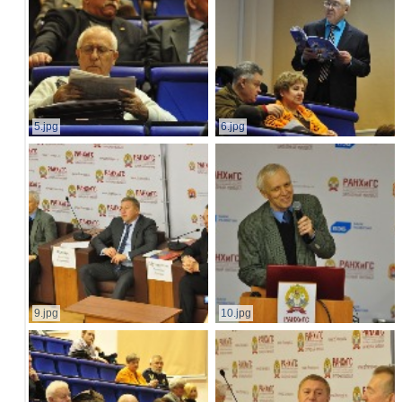
5.jpg
6.jpg
9.jpg
10.jpg