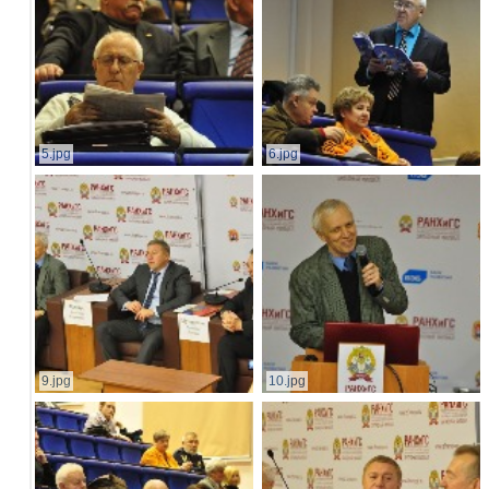
5.jpg
6.jpg
9.jpg
10.jpg