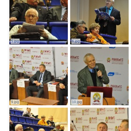
5.jpg
6.jpg
9.jpg
10.jpg