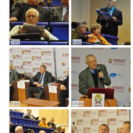
5.jpg
6.jpg
9.jpg
10.jpg