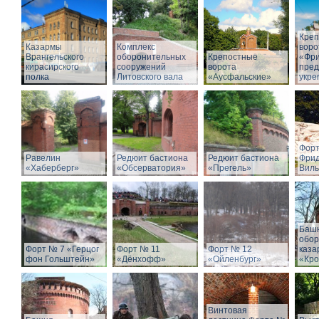
Креп
Казармы
Комплекс
воро
Врангельского
оборонительных
Крепостные
«Фри
кирасирского
сооружений
ворота
пре
полка
Литовского вала
«Аусфальские»
укре
Форт
Равелин
Редюит бастиона
Редюит бастиона
Фри
«Хаберберг»
«Обсерватория»
«Прегель»
Виль
Баш
обор
Форт № 7 «Герцог
Форт № 11
Форт № 12
каза
фон Гольштейн»
«Дёнхофф»
«Ойленбург»
«Кро
Винтовая