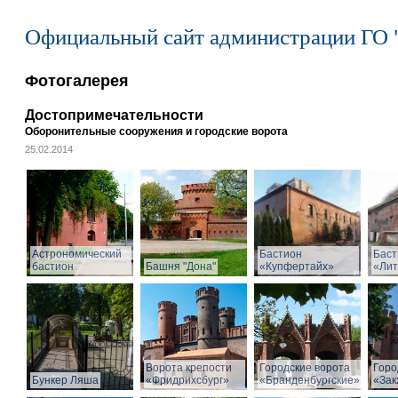
Официальный сайт администрации ГО 
Фотогалерея
Достопримечательности
Оборонительные сооружения и городские ворота
25.02.2014
Астрономический
Бастион
Баст
бастион
Башня "Дона"
«Купфертайх»
«Лит
Ворота крепости
Городские ворота
Горо
Бункер Ляша
«Фридрихсбург»
«Бранденбургские»
«Зак