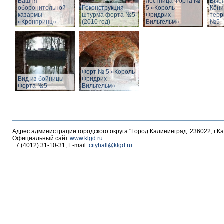
Башня
лестница Форта №
Выст
оборонительной
Реконструкция
5 «Король
Кёни
казармы
штурма форта №5
Фридрих
терр
«Кронпринц»
(2010 год)
Вильгельм»
№5
Форт № 5 «Король
Вид из бойницы
Фридрих
Форта №5
Вильгельм»
Адрес администрации городского округа "Город Калининград: 236022, г.К
Официальный сайт
www.klgd.ru
+7 (4012) 31-10-31, E-mail:
cityhall@klgd.ru