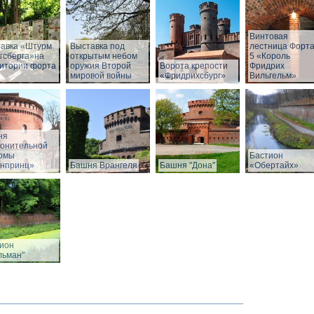
Винтовая
авка «Штурм
Выставка под
лестница Форт
гсберга»на
открытым небом
5 «Король
итории форта
оружия Второй
Ворота крепости
Фридрих
мировой войны
«Фридрихсбург»
Вильгельм»
ня
онительной
рмы
Бастион
нпринц»
Башня Врангеля
Башня "Дона"
«Обертайх»
ион
льман"