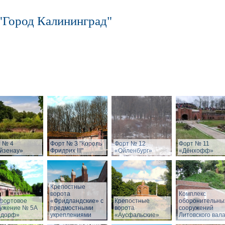
"Город Калининград"
 № 4
Форт № 3 "Король
Форт № 12
Форт № 11
йзенау»
Фридрих III"
«Ойленбург»
«Дёнхофф»
Крепостные
ворота
Комплекс
фортовое
«Фридландские» с
Крепостные
оборонительны
ужение № 5А
предмостными
ворота
сооружений
ндорф»
укреплениями
«Аусфальские»
Литовского вал