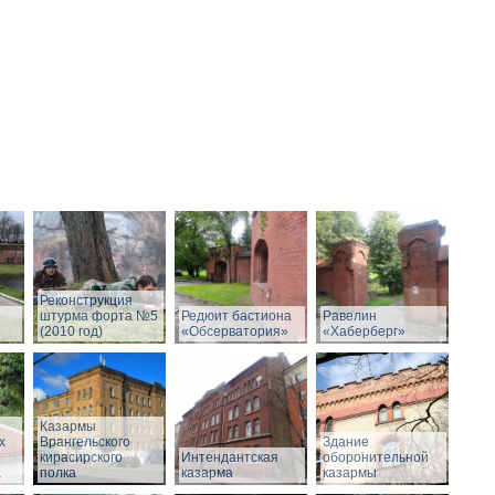
Реконструкция
штурма форта №5
Редюит бастиона
Равелин
(2010 год)
«Обсерватория»
«Хаберберг»
Казармы
х
Врангельского
Здание
кирасирского
Интендантская
оборонительной
а
полка
казарма
казармы