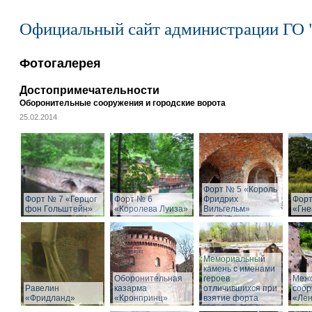
Официальный сайт администрации ГО 
Фотогалерея
Достопримечательности
Оборонительные сооружения и городские ворота
25.02.2014
Форт № 5 «Король
Форт № 7 «Герцог
Форт № 6
Фридрих
Форт
фон Гольштейн»
«Королева Луиза»
Вильгельм»
«Гне
Мемориальный
камень с именами
Оборонительная
героев
Меж
Равелин
казарма
отличившихся при
соор
«Фридланд»
«Кронпринц»
взятие форта
«Ле