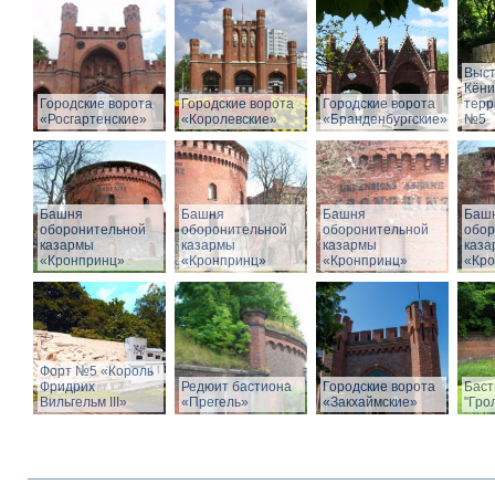
Выст
Кёни
Городские ворота
Городские ворота
Городские ворота
терр
«Росгартенские»
«Королевские»
«Бранденбургские»
№5
Башня
Башня
Башня
Баш
оборонительной
оборонительной
оборонительной
обор
казармы
казармы
казармы
каза
«Кронпринц»
«Кронпринц»
«Кронпринц»
«Кро
Форт №5 «Король
Фридрих
Редюит бастиона
Городские ворота
Баст
Вильгельм III»
«Прегель»
«Закхаймские»
"Гро