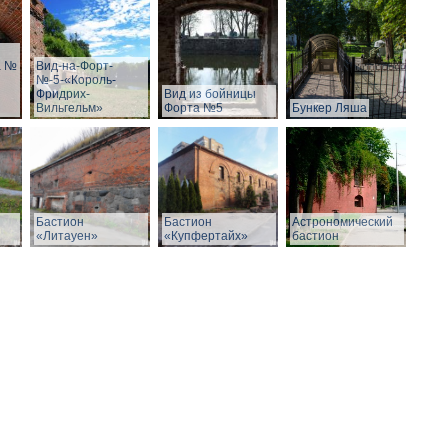
а №
Вид-на-Форт-
№-5-«Король-
Фридрих-
Вид из бойницы
Вильгельм»
Форта №5
Бункер Ляша
Бастион
Бастион
Астрономический
«Литауен»
«Купфертайх»
бастион