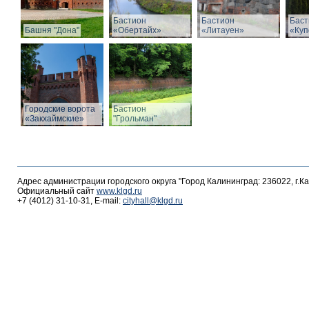
Бастион
Бастион
Баст
Башня "Дона"
«Обертайх»
«Литауен»
«Куп
Городские ворота
Бастион
«Закхаймские»
"Грольман"
Адрес администрации городского округа "Город Калининград: 236022, г.К
Официальный сайт
www.klgd.ru
+7 (4012) 31-10-31, E-mail:
cityhall@klgd.ru