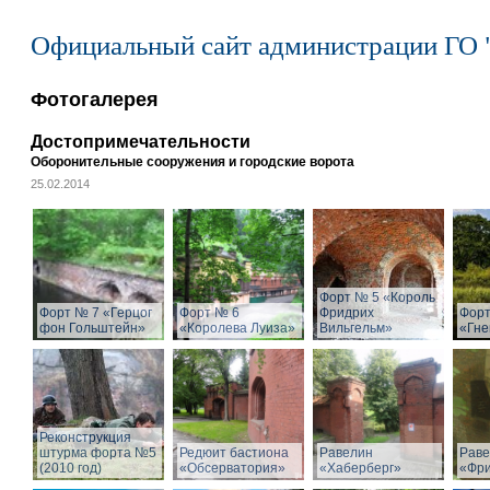
Официальный сайт администрации ГО 
Фотогалерея
Достопримечательности
Оборонительные сооружения и городские ворота
25.02.2014
Форт № 5 «Король
Форт № 7 «Герцог
Форт № 6
Фридрих
Форт
фон Гольштейн»
«Королева Луиза»
Вильгельм»
«Гне
Реконструкция
штурма форта №5
Редюит бастиона
Равелин
Раве
(2010 год)
«Обсерватория»
«Хаберберг»
«Фр