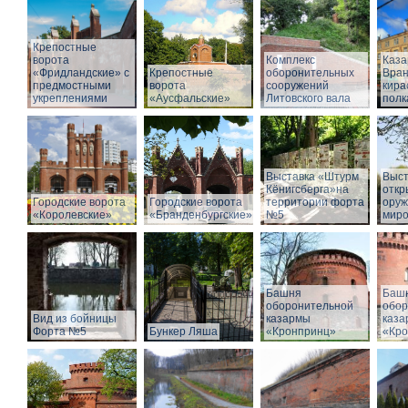
Крепостные
ворота
Комплекс
Каз
«Фридландские» с
Крепостные
оборонительных
Вран
предмостными
ворота
сооружений
кира
укреплениями
«Аусфальские»
Литовского вала
полк
Выставка «Штурм
Выст
Кёнигсберга»на
откр
Городские ворота
Городские ворота
территории форта
оруж
«Королевские»
«Бранденбургские»
№5
миро
Башня
Баш
оборонительной
обор
Вид из бойницы
казармы
каза
Форта №5
Бункер Ляша
«Кронпринц»
«Кро