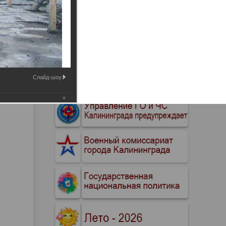
Промышленные здания и
сооружения
Мосты
Слайд-шоу: